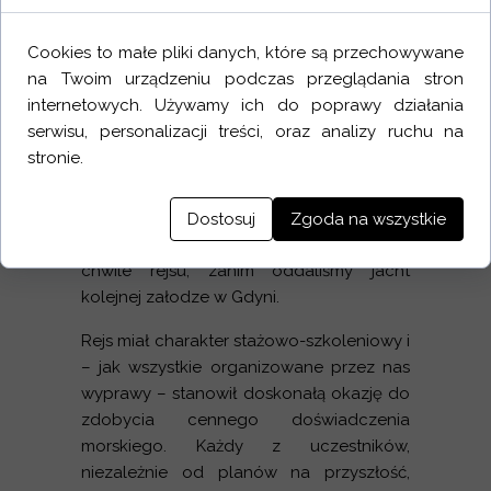
Kolejnym przystankiem była Karlskrona –
ostatni zagraniczny port naszego rejsu.
Cookies to małe pliki danych, które są przechowywane
Zwiedziliśmy tam muzeum marynistyczne i
na Twoim urządzeniu podczas przeglądania stron
poczuliśmy portowy klimat tego
internetowych. Używamy ich do poprawy działania
szwedzkiego miasta.
serwisu, personalizacji treści, oraz analizy ruchu na
stronie.
Po nasyceniu się duńsko-szwedzkimi
klimatami obraliśmy kurs na Polskę.
Zatrzymaliśmy się jeszcze na Helu, gdzie
Dostosuj
Zgoda na wszystkie
zjedliśmy rybkę i spędziliśmy ostatnie
chwile rejsu, zanim oddaliśmy jacht
kolejnej załodze w Gdyni.
Rejs miał charakter stażowo-szkoleniowy i
– jak wszystkie organizowane przez nas
wyprawy – stanowił doskonałą okazję do
zdobycia cennego doświadczenia
morskiego. Każdy z uczestników,
niezależnie od planów na przyszłość,