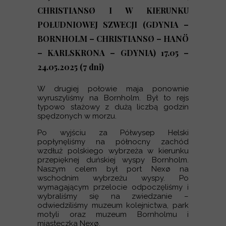
CHRISTIANSØ I W KIERUNKU
POŁUDNIOWEJ SZWECJI
(GDYNIA –
BORNHOLM – CHRISTIANSØ – HANÖ
– KARLSKRONA – GDYNIA)
17.05 –
24.05.2025 (7 dni)
W drugiej połowie maja ponownie
wyruszyliśmy na Bornholm. Był to rejs
typowo stażowy z dużą liczbą godzin
spędzonych w morzu.
Po wyjściu za Półwysep Helski
popłynęliśmy na północny zachód
wzdłuż polskiego wybrzeża w kierunku
przepięknej duńskiej wyspy Bornholm.
Naszym celem był port Nexø na
wschodnim wybrzeżu wyspy. Po
wymagającym przelocie odpoczęliśmy i
wybraliśmy się na zwiedzanie –
odwiedziliśmy muzeum kolejnictwa, park
motyli oraz muzeum Bornholmu i
miasteczka Nexø.