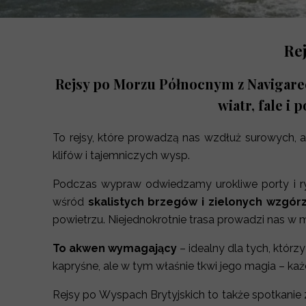
Re
Rejsy po Morzu Północnym z Navigarec
wiatr, fale i
To rejsy, które prowadzą nas wzdłuż surowych,
klifów i tajemniczych wysp.
Podczas wypraw odwiedzamy urokliwe porty i ryb
wśród
skalistych brzegów i zielonych wzgórz
powietrzu. Niejednokrotnie trasa prowadzi nas w m
To akwen wymagający
– idealny dla tych, któr
kapryśne, ale w tym właśnie tkwi jego magia – ka
Rejsy po Wyspach Brytyjskich to także spotkanie