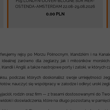
P19 LONDYN-DOVER-BLOGNE SUR MER-
OSTENDA-AMSTERDAM 22.08-29.08.2026
0.00 PLN
ferujemy rejsy po Morzu Północnym, Irlandzkim i na Kanal
idealnej zarówno dla żeglarzy, jak i miłośników morskich
andii i Anglii, a także nastrojowe porty i zatoki, w których cz
laksu, podczas których doskonalisz swoje umiejętności ż
ołów, nauczyć się współpracy w załodze i odkryć uroki żeg
rzyjaciół, rodzin oraz firm — z trasami dostosowanymi do Tw
widoki i doświadczenia, które na długo pozostaną w pamięci