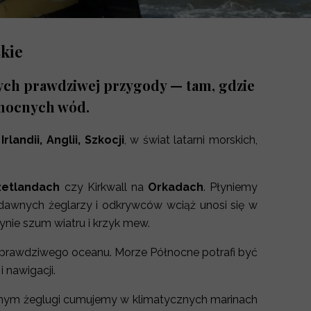
kie
cych prawdziwej przygody — tam, gdzie
ółnocnych wód.
Irlandii, Anglii, Szkocji
, w świat latarni morskich,
zetlandach
czy Kirkwall na
Orkadach
. Płyniemy
a dawnych żeglarzy i odkrywców wciąż unosi się w
ynie szum wiatru i krzyk mew.
h prawdziwego oceanu. Morze Północne potrafi być
 nawigacji.
pełnym żeglugi cumujemy w klimatycznych marinach