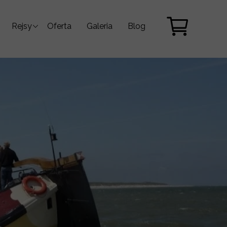
Rejsy
Oferta
Galeria
Blog
Morze Bałtyckie
Morze Północne
Morze Śródziemne
Karaiby
Archiwum rejsów