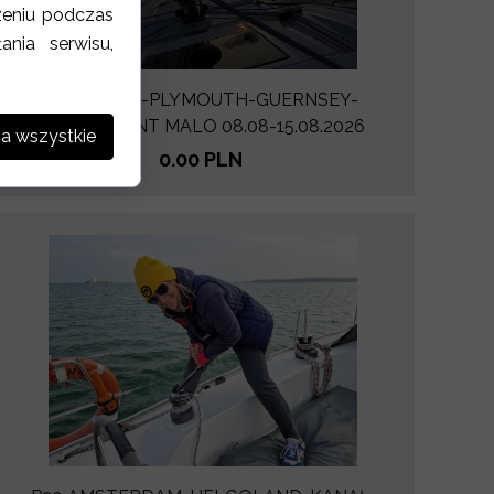
zeniu podczas
nia serwisu,
P17 DUBLIN-PLYMOUTH-GUERNSEY-
JERSEY-SAINT MALO 08.08-15.08.2026
a wszystkie
0.00 PLN