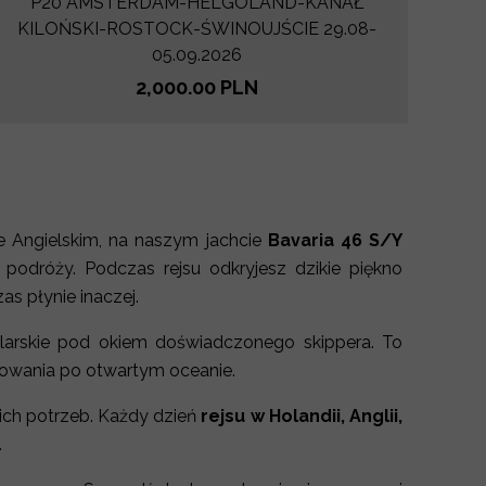
P20 AMSTERDAM-HELGOLAND-KANAŁ
KILOŃSKI-ROSTOCK-ŚWINOUJŚCIE 29.08-
05.09.2026
2,000.00 PLN
e Angielskim, na naszym jachcie
Bavaria 46 S/Y
 podróży. Podczas rejsu odkryjesz dzikie piękno
as płynie inaczej.
eglarskie pod okiem doświadczonego skippera. To
lowania po otwartym oceanie.
oich potrzeb. Każdy dzień
rejsu w Holandii, Anglii,
.