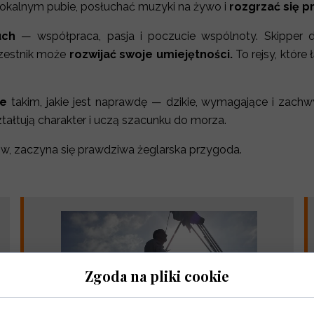
lokalnym pubie, posłuchać muzyki na żywo i
rozgrzać się p
uch
— współpraca, pasja i poczucie wspólnoty. Skipper d
czestnik może
rozwijać swoje umiejętności.
To rejsy, któr
ne
takim, jakie jest naprawdę — dzikie, wymagające i zachwy
ztałtują charakter i uczą szacunku do morza.
w, zaczyna się prawdziwa żeglarska przygoda.
Zgoda na pliki cookie