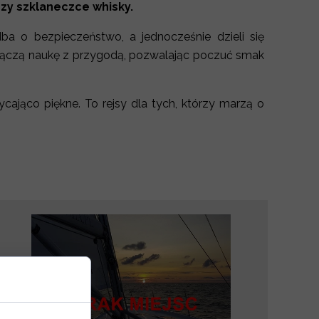
rzy szklaneczce whisky.
ba o bezpieczeństwo, a jednocześnie dzieli się
e łączą naukę z przygodą, pozwalając poczuć smak
cająco piękne. To rejsy dla tych, którzy marzą o