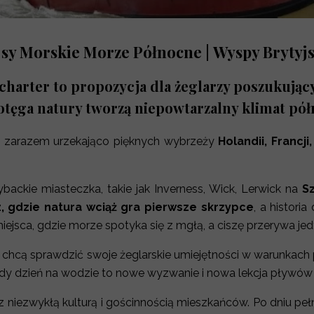
jsy Morskie Morze Północne | Wyspy Brytyjs
harter to propozycja dla żeglarzy poszukują
 potęga natury tworzą niepowtarzalny klimat p
 a zarazem urzekająco pięknych wybrzeży
Holandii, Francji, 
ackie miasteczka, takie jak Inverness, Wick, Lerwick na
S
, gdzie natura wciąż gra pierwsze skrzypce
, a histori
iejsca, gdzie morze spotyka się z mgłą, a ciszę przerywa jed
zy chcą sprawdzić swoje żeglarskie umiejętności w warunkac
żdy dzień na wodzie to nowe wyzwanie i nowa lekcja pływów i
 z niezwykłą kulturą i gościnnością mieszkańców. Po dniu 