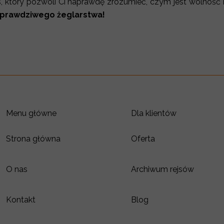
js, który pozwoli Ci naprawdę zrozumieć, czym jest wolność
ę prawdziwego żeglarstwa!
Menu główne
Dla klientów
Strona główna
Oferta
O nas
Archiwum rejsów
Kontakt
Blog