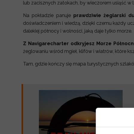
lub zacisznych zatokach, by wieczorem usiąść w 
Na pokładzie panuje
prawdziwie żeglarski d
doświadczeniem i wiedzą, dzięki czemu każdy u
dalekiej północy i wolności, jaką daje tylko morze.
Z Navigarecharter odkryjesz Morze Północ
żeglowaniu wśród mgieł, klifów i wiatrów, które ks
Tam, gdzie kończy się mapa turystycznych szlakó