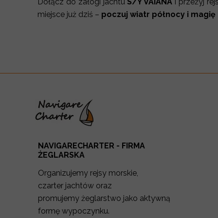
Dołącz do załogi jachtu
S/Y VAIANA
i przeżyj re
miejsce już dziś –
poczuj wiatr północy i magi
NAVIGARECHARTER - FIRMA
ŻEGLARSKA
Organizujemy rejsy morskie,
czarter jachtów oraz
promujemy żeglarstwo jako aktywną
formę wypoczynku.