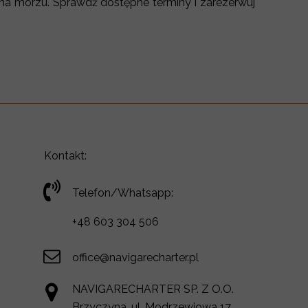
 na morzu. Sprawdź dostępne terminy i zarezerwuj
Kontakt:
Telefon/Whatsapp:
+48 603 304 506
office@navigarecharter.pl
NAVIGARECHARTER SP. Z O.O.
Brzyczyna, ul. Modrzewiowa 17