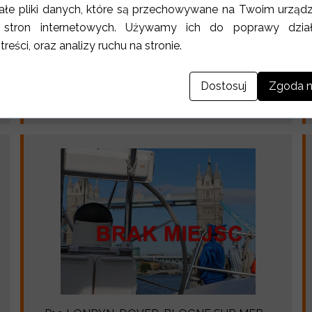
ałe pliki danych, które są przechowywane na Twoim urząd
a stron internetowych. Używamy ich do poprawy działa
 treści, oraz analizy ruchu na stronie.
P16 GLASGOW-CAMPBELTOWN-BELFAST-
WYSPA MAN-DUBLIN 01.08-08.08.2026
Dostosuj
Zgoda n
0.00 PLN