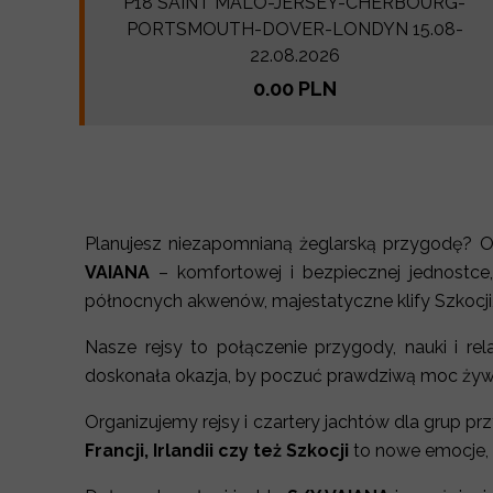
P18 SAINT MALO-JERSEY-CHERBOURG-
PORTSMOUTH-DOVER-LONDYN 15.08-
22.08.2026
0.00 PLN
Planujesz niezapomnianą żeglarską przygodę? O
VAIANA
– komfortowej i bezpiecznej jednostce, 
północnych akwenów, majestatyczne klify Szkocji, Irl
Nasze rejsy to połączenie przygody, nauki i re
doskonała okazja, by poczuć prawdziwą moc żywi
Organizujemy rejsy i czartery jachtów dla grup p
Francji, Irlandii czy też Szkocji
to nowe emocje, 