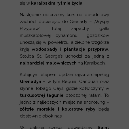
się w
karaibskim rytmie życia
.
Następnie obierzemy kurs na południowy
zachód, docierając do Grenady – „Wyspy
Przypraw”. Tutaj zapachy gałki
muszkatołowej, cynamonu i goździków
unoszą się w powietrzu, a zielone wzgórza
kryją
wodospady i plantacje przypraw
.
Stolica St. George’s uchodzi za jedną z
najbardziej malowniczych
na Karaibach.
Kolejnym etapem będzie rajski archipelag
Grenadyn
– w tym Bequia, Canouan oraz
słynne Tobago Cays, gdzie kotwiczymy w
turkusowej lagunie
otoczonej rafami. To
jedno z najlepszych miejsc na snorkeling –
żółwie morskie i kolorowe ryby
będą
dosłownie obok nas.
W dalszej części odwiedzimy
Saint