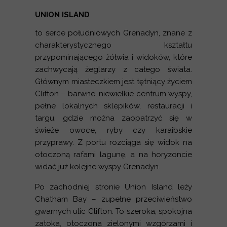
UNION ISLAND
to serce południowych Grenadyn, znane z
charakterystycznego kształtu
przypominającego żółwia i widoków, które
zachwycają żeglarzy z całego świata.
Głównym miasteczkiem jest tętniący życiem
Clifton – barwne, niewielkie centrum wyspy,
pełne lokalnych sklepików, restauracji i
targu, gdzie można zaopatrzyć się w
świeże owoce, ryby czy karaibskie
przyprawy. Z portu rozciąga się widok na
otoczoną rafami lagunę, a na horyzoncie
widać już kolejne wyspy Grenadyn.
Po zachodniej stronie Union Island leży
Chatham Bay – zupełne przeciwieństwo
gwarnych ulic Clifton. To szeroka, spokojna
zatoka, otoczona zielonymi wzgórzami i