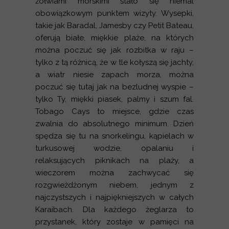
żółwiami morskimi stało się niemal
obowiązkowym punktem wizyty. Wysepki,
takie jak Baradal, Jamesby czy Petit Bateau,
oferują białe, miękkie plaże, na których
można poczuć się jak rozbitka w raju –
tylko z tą różnicą, że w tle kołyszą się jachty,
a wiatr niesie zapach morza, można
poczuć się tutaj jak na bezludnej wyspie –
tylko Ty, miękki piasek, palmy i szum fal.
Tobago Cays to miejsce, gdzie czas
zwalnia do absolutnego minimum. Dzień
spędza się tu na snorkelingu, kąpielach w
turkusowej wodzie, opalaniu i
relaksujących piknikach na plaży, a
wieczorem można zachwycać się
rozgwieżdżonym niebem, jednym z
najczystszych i najpiękniejszych w całych
Karaibach. Dla każdego żeglarza to
przystanek, który zostaje w pamięci na