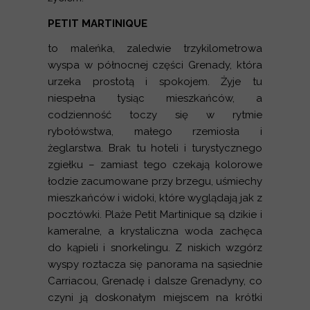
PETIT MARTINIQUE
to maleńka, zaledwie trzykilometrowa
wyspa w północnej części Grenady, która
urzeka prostotą i spokojem. Żyje tu
niespełna tysiąc mieszkańców, a
codzienność toczy się w rytmie
rybołówstwa, małego rzemiosła i
żeglarstwa. Brak tu hoteli i turystycznego
zgiełku – zamiast tego czekają kolorowe
łodzie zacumowane przy brzegu, uśmiechy
mieszkańców i widoki, które wyglądają jak z
pocztówki. Plaże Petit Martinique są dzikie i
kameralne, a krystaliczna woda zachęca
do kąpieli i snorkelingu. Z niskich wzgórz
wyspy roztacza się panorama na sąsiednie
Carriacou, Grenadę i dalsze Grenadyny, co
czyni ją doskonałym miejscem na krótki