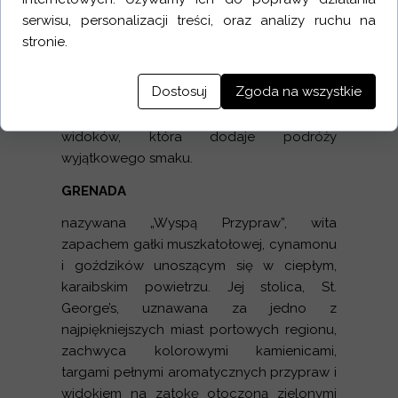
wizytówką wyspy. Po dniu pełnym wrażeń
serwisu, personalizacji treści, oraz analizy ruchu na
przychodzi czas na zachód słońca –
stronie.
najlepiej oglądany z pokładu jachtu, gdy
niebo mieni się odcieniami złota, różu i
Dostosuj
Zgoda na wszystkie
purpury. Barbados jako punkt na trasie
rejsu to mieszanka historii, kultury i rajskich
widoków, która dodaje podróży
wyjątkowego smaku.
GRENADA
nazywana „Wyspą Przypraw”, wita
zapachem gałki muszkatołowej, cynamonu
i goździków unoszącym się w ciepłym,
karaibskim powietrzu. Jej stolica, St.
George’s, uznawana za jedno z
najpiękniejszych miast portowych regionu,
zachwyca kolorowymi kamienicami,
targami pełnymi aromatycznych przypraw i
widokiem na zatokę otoczoną zielonymi