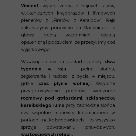
Vincent
, wyspę znaną z bujnych lasów,
wulkanicznych krajobrazów i filmowych
plenerów z „Piratów z Karaibów”. Rejs
zakończymy ponownie na Martynice – z
głową pełną wspomnień, piękną
opalenizną i poczuciem, że przeżyliśmy coś
wyjątkowego.
Wskakuj z nami na pokład i przeżyj
dwa
tygodnie w raju
– pełne słońca,
żeglowania i radości z bycia w miejscu,
gdzie
czas płynie wolniej.
Wspólne
przygotowywanie posiłków, wieczorne
rozmowy pod gwiazdami
,
szklaneczka
karaibskiego rumu
przy zachodzie słońca
czy wspólne manewry katamaranem w
portach i na kotwicowiskach – to wszystko
sprzyja powstawaniu prawdziwych,
wartościowych relacji.