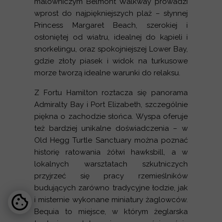
malowniczym Belmont Walkway prowadzi
wprost do najpiękniejszych plaż – słynnej
Princess Margaret Beach, szerokiej i
osłoniętej od wiatru, idealnej do kąpieli i
snorkelingu, oraz spokojniejszej Lower Bay,
gdzie złoty piasek i widok na turkusowe
morze tworzą idealne warunki do relaksu.
Z Fortu Hamilton roztacza się panorama
Admiralty Bay i Port Elizabeth, szczególnie
piękna o zachodzie słońca. Wyspa oferuje
też bardziej unikalne doświadczenia – w
Old Hegg Turtle Sanctuary można poznać
historię ratowania żółwi hawksbill, a w
lokalnych warsztatach szkutniczych
przyjrzeć się pracy rzemieślników
budujących zarówno tradycyjne łodzie, jak
i misternie wykonane miniatury żaglowców.
Bequia to miejsce, w którym żeglarska