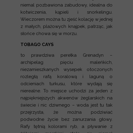
niemal pozbawiona zabudowy, idealna do
kotwiczenia, kąpieli i snorkelingu.
Wieczorem można tu zjeść kolację w jednej
z małych, plażowych knajpek, patrząc, jak
słońce chowa się w morzu.
TOBAGO CAYS
to prawdziwa perełka Grenadyn –
archipelag pięciu maleńkich,
niezamieszkanych wysepek otoczonych
rozległą rafą koralową i laguną o
odcieniach turkusu, które wydają się
nierealne. To miejsce uchodzi za jeden z
najpiękniejszych akwenów żeglarskich na
świecie i nic dziwnego – woda jest tu tak
przejrzysta, że można podziwiać
podwodne życie bez zanurzania głowy.
Rafy tętnią kolorami ryb, a pływanie z