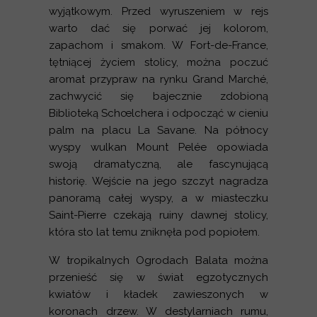
wyjątkowym. Przed wyruszeniem w rejs
warto dać się porwać jej kolorom,
zapachom i smakom. W Fort-de-France,
tętniącej życiem stolicy, można poczuć
aromat przypraw na rynku Grand Marché,
zachwycić się bajecznie zdobioną
Biblioteką Schœlchera i odpocząć w cieniu
palm na placu La Savane. Na północy
wyspy wulkan Mount Pelée opowiada
swoją dramatyczną, ale fascynującą
historię. Wejście na jego szczyt nagradza
panoramą całej wyspy, a w miasteczku
Saint-Pierre czekają ruiny dawnej stolicy,
która sto lat temu zniknęła pod popiołem.
W tropikalnych Ogrodach Balata można
przenieść się w świat egzotycznych
kwiatów i kładek zawieszonych w
koronach drzew. W destylarniach rumu,