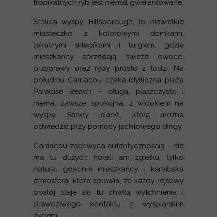
tropikalnych ryb jest niemal gwarantowane.
Stolica wyspy, Hillsborough, to niewielkie
miasteczko z kolorowymi domkami,
lokalnymi sklepikami i targiem, gdzie
mieszkańcy sprzedają świeże owoce,
przyprawy oraz ryby prosto z łodzi. Na
południu Carriacou czeka idylliczna plaża
Paradise Beach – długa, piaszczysta i
niemal zawsze spokojna, z widokiem na
wyspę Sandy Island, którą można
odwiedzić przy pomocy jachtowego dingy.
Carriacou zachwyca autentycznością – nie
ma tu dużych hoteli ani zgiełku, tylko
natura, gościnni mieszkańcy i karaibska
atmosfera, która sprawia, że każdy rejsowy
postój staje się tu chwilą wytchnienia i
prawdziwego kontaktu z wyspiarskim
życiem.