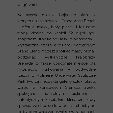
wzgórzami.
Na wyspie czekają bajeczne plaże, z
których najsłynniejsza – Grand Anse Beach
– oferuje miękki, biały piasek i lazurową
wodę idealną do kąpieli. W głębi lądu
znajdziesz tropikalne lasy, wodospady i
krystaliczne jeziora, a w Parku Narodowym
Grand Etang możesz spotkać małpy Mona i
podziwiać wulkaniczne krajobrazy.
Grenada to także doskonałe miejsce dla
miłośników nurkowania – podwodne
rzeźby w Moliniere Underwater Sculpture
Park tworzą niezwykłą galerię sztuki ukrytą
wśród raf koralowych. Grenada urzeka
spokojem, naturalnym pięknem i
autentycznym karaibskim klimatem, który
sprawia, że chce się tu wracać – choćby po
to, by ponownie zanurzyć się w zapachach