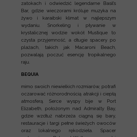
zatokach i odwiedzić legendarne Basil’s
Bar, gdzie wieczorami króluje muzyka na
żywo i karaibski klimat w najlepszym
wydaniu. Snorkeling i pływanie w
krystalicznej wodzie wokół Mustique to
czysta przyjemność, a długie spacery po
plażach, takich jak Macaroni Beach,
pozwalają poczuć esencję tropikalnego
raju.
BEQUIA
mimo swoich niewielkich rozmiarów, potrafi
oczarować różnorodnością atrakcji i ciepłą
atmosferą. Serce wyspy bije w Port
Elizabeth, położonym nad Admiralty Bay,
gdzie wzdłuż nabrzeża ciągną się bary,
restauracje i targi pełne świeżych owoców
oraz lokalnego rękodzieła. Spacer