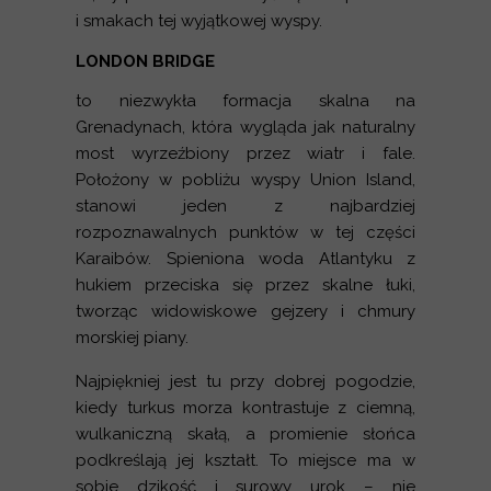
i smakach tej wyjątkowej wyspy.
LONDON BRIDGE
to niezwykła formacja skalna na
Grenadynach, która wygląda jak naturalny
most wyrzeźbiony przez wiatr i fale.
Położony w pobliżu wyspy Union Island,
stanowi jeden z najbardziej
rozpoznawalnych punktów w tej części
Karaibów. Spieniona woda Atlantyku z
hukiem przeciska się przez skalne łuki,
tworząc widowiskowe gejzery i chmury
morskiej piany.
Najpiękniej jest tu przy dobrej pogodzie,
kiedy turkus morza kontrastuje z ciemną,
wulkaniczną skałą, a promienie słońca
podkreślają jej kształt. To miejsce ma w
sobie dzikość i surowy urok – nie