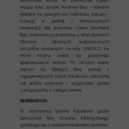
turkusowe wody. W północnej części
wyspy tętni życiem Rodney Bay – idealne
miejsce na spacery po nabrzeżu, zakupy i
kolację w jednej z klimatycznych
restauracji. Na południu czeka Soufrière
Bay, malowniczo położona u stóp słynnych
Pitonów – stromych, wulkanicznych
szczytów wpisanych na listę UNESCO, na
które można wejść, by podziwiać
spektakularne widoki. Po drodze warto
zajrzeć do Marigot Bay, jednej z
najpiękniejszych zatok Karaibów, osłoniętej
od wiatru palmami i wzgórzami, gdzie
cumują jachty z całego świata.
(BARBADOS)
to wschodnia brama Karaibów, gdzie
turkusowe fale Oceanu Atlantyckiego
spotykają się z ciepłym karaibskim słońcem.