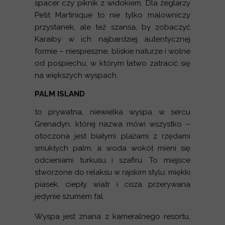
spacer czy piknik z widokiem. Dla żeglarzy
Petit Martinique to nie tylko malowniczy
przystanek, ale też szansa, by zobaczyć
Karaiby w ich najbardziej autentycznej
formie – niespieszne, bliskie naturze i wolne
od pośpiechu, w którym łatwo zatracić się
na większych wyspach.
PALM ISLAND
to prywatna, niewielka wyspa w sercu
Grenadyn, której nazwa mówi wszystko –
otoczona jest białymi plażami z rzędami
smukłych palm, a woda wokół mieni się
odcieniami turkusu i szafiru. To miejsce
stworzone do relaksu w rajskim stylu: miękki
piasek, ciepły wiatr i cisza przerywana
jedynie szumem fal.
Wyspa jest znana z kameralnego resortu,