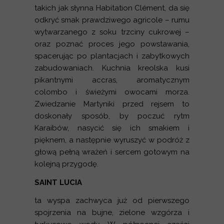
takich jak słynna Habitation Clément, da się
odkryć smak prawdziwego agricole – rumu
wytwarzanego z soku trzciny cukrowej –
oraz poznać proces jego powstawania,
spacerując po plantacjach i zabytkowych
zabudowaniach. Kuchnia kreolska kusi
pikantnymi accras, aromatycznym
colombo i świeżymi owocami morza.
Zwiedzanie Martyniki przed rejsem to
doskonały sposób, by poczuć rytm
Karaibów, nasycić się ich smakiem i
pięknem, a następnie wyruszyć w podróż z
głową pełną wrażeń i sercem gotowym na
kolejną przygodę.
SAINT LUCIA
ta wyspa zachwyca już od pierwszego
spojrzenia na bujne, zielone wzgórza i