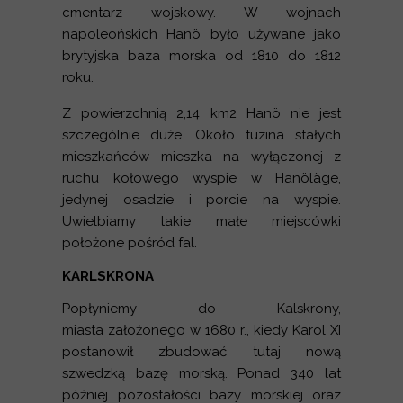
cmentarz wojskowy. W wojnach
napoleońskich Hanö było używane jako
brytyjska baza morska od 1810 do 1812
roku.
Z powierzchnią 2,14 km2 Hanö nie jest
szczególnie duże. Około tuzina stałych
mieszkańców mieszka na wyłączonej z
ruchu kołowego wyspie w Hanöläge,
jedynej osadzie i porcie na wyspie.
Uwielbiamy takie małe miejscówki
położone pośród fal.
KARLSKRONA
Popłyniemy do Kalskrony,
miasta założonego w 1680 r., kiedy Karol XI
postanowił zbudować tutaj nową
szwedzką bazę morską. Ponad 340 lat
później pozostałości bazy morskiej oraz