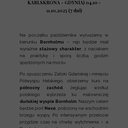
KARLSKRONA - GDYNIA) 04.10 -
11.10.2025 (7 dni)
Na początku października wyruszamy w
kierunku
Bornholmu
– rejs będzie miał
wyraźnie
stażowy charakter
, z naciskiem
na praktykę i sporą liczbą godzin
spędzonych na morzu.
Po opuszczeniu Zatoki Gdańskiej i minięciu
Półwyspu Helskiego, obierzemy kurs na
północny zachód
, żeglując wzdłuż
polskiego wybrzeża ku malowniczej
duńskiej wyspie Bornholm
. Naszym celem
będzie port
Nexø
, położony na wschodnim
brzegu wyspy. Po intensywnym przelocie
przyjdzie czas na chwilę wytchnienia – a