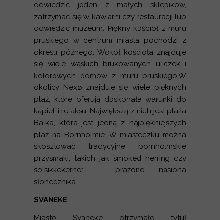
odwiedzić jeden z małych sklepików,
zatrzymać się w kawiarni czy restauracji lub
odwiedzić muzeum. Piękny kościół z muru
pruskiego w centrum miasta pochodzi z
okresu późnego. Wokół kościoła znajduje
się wiele wąskich brukowanych uliczek i
kolorowych domów z muru pruskiego.W
okolicy Nexø znajduje się wiele pięknych
plaż, które oferują doskonałe warunki do
kąpieli i relaksu. Największą z nich jest plaża
Balka, która jest jedną z najpiękniejszych
plaż na Bornholmie. W miasteczku można
skosztować tradycyjne bornholmskie
przysmaki, takich jak smoked herring czy
solsikkekerner - prażone nasiona
słonecznika.
SVANEKE
Miasto Svaneke otrzymało tytuł