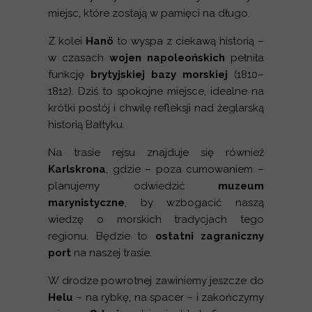
miejsc, które zostają w pamięci na długo.
Z kolei
Hanö
to wyspa z ciekawą historią –
w czasach
wojen napoleońskich
pełniła
funkcję
brytyjskiej bazy morskiej
(1810–
1812). Dziś to spokojne miejsce, idealne na
krótki postój i chwilę refleksji nad żeglarską
historią Bałtyku.
Na trasie rejsu znajduje się również
Karlskrona
, gdzie – poza cumowaniem –
planujemy odwiedzić
muzeum
marynistyczne
, by wzbogacić naszą
wiedzę o morskich tradycjach tego
regionu. Będzie to
ostatni zagraniczny
port
na naszej trasie.
W drodze powrotnej zawiniemy jeszcze do
Helu
– na rybkę, na spacer – i zakończymy