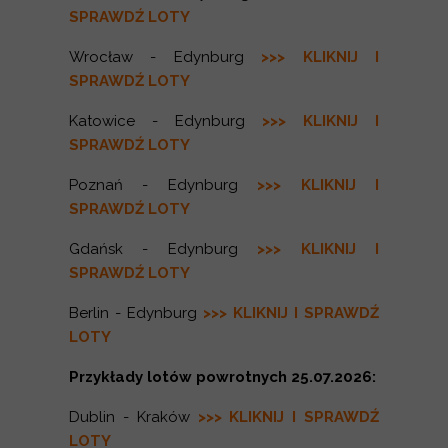
SPRA
WDŹ LOTY
Wrocław - Edynburg
>>> KLIKNIJ I
SPRA
WDŹ LOTY
Katowice - Edynburg
>>> KLIKNIJ I
SPRA
WDŹ LOTY
Poznań - Edynburg
>>> KLIKNIJ I
SPRA
WDŹ LOTY
Gdańsk - Edynburg
>>> KLIKNIJ I
SPRA
WDŹ LOTY
Berlin - Edynburg
>>> KLIKNIJ I SPRAWD
Ź
LOTY
Przykłady lotów powrotnych 25.07.2026:
Dublin - Kraków
>>> KLIKNIJ I SPRAWDŹ
LOTY