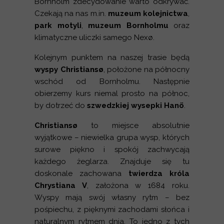
Bornholm zdecydowanie warto odkrywać.
Czekają na nas m.in.
muzeum kolejnictwa
,
park motyli
,
muzeum Bornholmu
oraz
klimatyczne uliczki samego Nexø.
Kolejnym punktem na naszej trasie będą
wyspy Christiansø
, położone na północny
wschód od Bornholmu. Następnie
obierzemy kurs niemal prosto na północ,
by dotrzeć do
szwedzkiej wysepki Hanö
.
Christiansø
to miejsce absolutnie
wyjątkowe – niewielka grupa wysp, których
surowe piękno i spokój zachwycają
każdego żeglarza. Znajduje się tu
doskonale zachowana
twierdza króla
Chrystiana V
, założona w 1684 roku.
Wyspy mają swój własny rytm – bez
pośpiechu, z pięknymi zachodami słońca i
naturalnym rytmem dnia. To jedno z tych