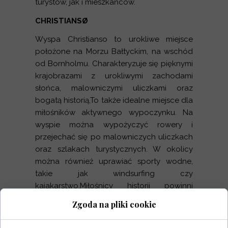
turystów, jak i mieszkańców.
CHRISTIANSØ
Wyspa Christianso to urokliwe miejsce
położone na Morzu Bałtyckim, na wschód
od Bornholmu. Charakteryzuje się pięknymi
krajobrazami z urokliwymi zachodami
słońca, malowniczymi uliczkami oraz
bogatą historią,To także idealne miejsce dla
miłośników aktywnego wypoczynku. Na
wyspie można wypożyczyć rowery i
przejechać się po malowniczych uliczkach
oraz szlakach turystycznych. W okolicy
można również uprawiać sporty wodne,
takie jak windsurfing czy
kajakarstwo.Miłośnicy historii powinni
odwiedzić wiele zabytków znajdujących się
Zgoda na pliki cookie
na wyspie. Najważniejszym z nich jest Fort
Christianso, który został zbudowany w XVII