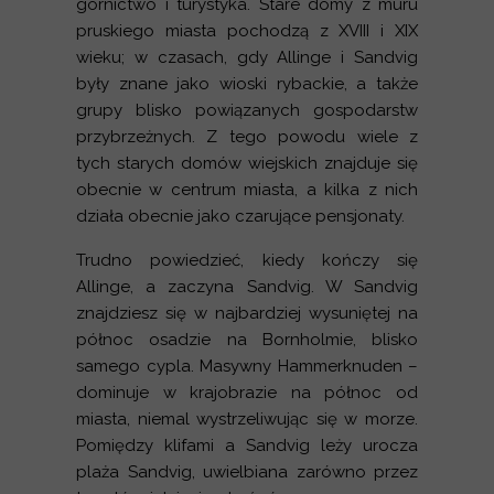
górnictwo i turystyka. Stare domy z muru
pruskiego miasta pochodzą z XVIII i XIX
wieku; w czasach, gdy Allinge i Sandvig
były znane jako wioski rybackie, a także
grupy blisko powiązanych gospodarstw
przybrzeżnych. Z tego powodu wiele z
tych starych domów wiejskich znajduje się
obecnie w centrum miasta, a kilka z nich
działa obecnie jako czarujące pensjonaty.
Trudno powiedzieć, kiedy kończy się
Allinge, a zaczyna Sandvig. W Sandvig
znajdziesz się w najbardziej wysuniętej na
północ osadzie na Bornholmie, blisko
samego cypla. Masywny Hammerknuden –
dominuje w krajobrazie na północ od
miasta, niemal wystrzeliwując się w morze.
Pomiędzy klifami a Sandvig leży urocza
plaża Sandvig, uwielbiana zarówno przez