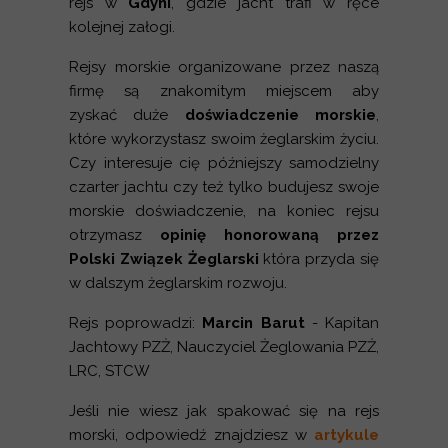
rejs w
Gdyni
, gdzie jacht trafi w ręce
kolejnej załogi.
Rejsy morskie organizowane przez naszą
firmę są znakomitym miejscem aby
zyskać duże
doświadczenie morskie
,
które wykorzystasz swoim żeglarskim życiu.
Czy interesuje cię późniejszy samodzielny
czarter jachtu czy też tylko budujesz swoje
morskie doświadczenie, na koniec rejsu
otrzymasz
opinię honorowaną przez
Polski Związek Żeglarski
która przyda się
w dalszym żeglarskim rozwoju.
Rejs poprowadzi:
Marcin Barut
- Kapitan
Jachtowy PZŻ, Nauczyciel Żeglowania PZŻ,
LRC, STCW
Jeśli nie wiesz jak spakować się na rejs
morski, odpowiedź znajdziesz w
artykule