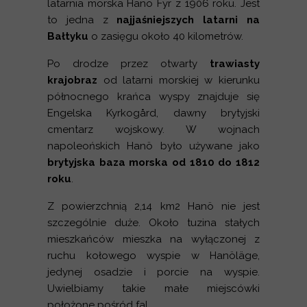
latarnia morska Hanö Fyr z 1906 roku. Jest
to jedna z
najjaśniejszych latarni na
Bałtyku
o zasięgu około 40 kilometrów.
Po drodze przez otwarty
trawiasty
krajobraz
od latarni morskiej w kierunku
północnego krańca wyspy znajduje się
Engelska Kyrkogård, dawny brytyjski
cmentarz wojskowy. W wojnach
napoleońskich Hanö było używane jako
brytyjska baza morska od 1810 do 1812
roku
.
Z powierzchnią 2,14 km2 Hanö nie jest
szczególnie duże. Około tuzina stałych
mieszkańców mieszka na wyłączonej z
ruchu kołowego wyspie w Hanöläge,
jedynej osadzie i porcie na wyspie.
Uwielbiamy takie małe miejscówki
położone pośród fal.