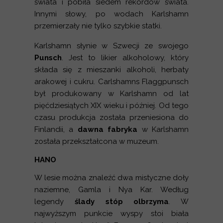
świata i pobiła siedem rekordów świata.
Innymi słowy, po wodach Karlshamn
przemierzały nie tylko szybkie statki.
Karlshamn słynie w Szwecji ze swojego
Punsch
. Jest to likier alkoholowy, który
składa się z mieszanki alkoholi, herbaty
arakowej i cukru. Carlshamns Flaggpunsch
był produkowany w Karlshamn od lat
pięćdziesiątych XIX wieku i później. Od tego
czasu produkcja została przeniesiona do
Finlandii, a
dawna fabryka
w Karlshamn
została przekształcona w muzeum.
HANO
W lesie można znaleźć dwa mistyczne doły
naziemne, Gamla i Nya Kar. Według
legendy
ślady stóp olbrzyma
. W
najwyższym punkcie wyspy stoi biała