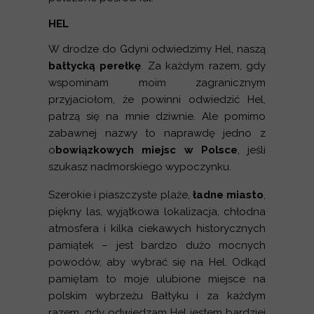
HEL
W drodze do Gdyni odwiedzimy Hel, naszą
bałtycką perełkę
. Za każdym razem, gdy
wspominam moim zagranicznym
przyjaciołom, że powinni odwiedzić Hel,
patrzą się na mnie dziwnie. Ale pomimo
zabawnej nazwy to naprawdę jedno z
o
bowiązkowych miejsc w Polsce
, jeśli
szukasz nadmorskiego wypoczynku.
Szerokie i piaszczyste plaże,
ładne miasto
,
piękny las, wyjątkowa lokalizacja, chłodna
atmosfera i kilka ciekawych historycznych
pamiątek – jest bardzo dużo mocnych
powodów, aby wybrać się na Hel. Odkąd
pamiętam to moje ulubione miejsce na
polskim wybrzeżu Bałtyku i za każdym
razem, gdy odwiedzam Hel jestem bardziej