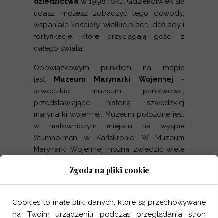
dziedzictwa
w 1998 roku. Gdziekolwiek się
udasz, możesz zobaczyć tego dowody;
wspaniałe kościoły, wielkie place, defilady i
fortyfikacje, które przyciągają gości z
całego świata.
Obowiązkowym punktem na mapie
jest
Muzeum Marynarki Wojennej
-
szwedzkie muzeum państwowe,
przedstawiające historię szwedzkiej
marynarki wojennej. Muzeum położone jest
w malowniczym miejscu na wyspie
Stumholmen w Karlskronie. W Muzeum
Marynarki Wojennej można zwiedzić wiele
ciekawych ekspozycji, obejrzeć modele
Zgoda na pliki cookie
okrętów z XVIII wieku,
wejść do
prawdziwej łodzi podwodnej
oraz
podziwiać przepiękne zbiory w Hali
Cookies to małe pliki danych, które są przechowywane
Galionów.
na Twoim urządzeniu podczas przeglądania stron