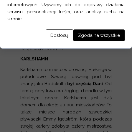
internetowych. Używamy ich do poprawy działania
Archipelag na którym położna jest
serwisu, personalizacji treści, oraz analizy ruchu na
Karlskrona, UNESCO uznało za jeden z
stronie.
siedmiu rezerwatów biosfery w Szwecji.
Nigdzie indziej na świecie nie można
żeglować po
Rezerwacie Biosfery
Dostosuj
Zgoda na wszystkie
UNESCO
, podziwiając niesamowite
fortyfikacje i budynki.
KARLSHAMN
Karlshamn to miasto w prowincji Blekinge w
południowej Szwecji, dawniej port był
znany jako Bodekull i
był częścią Dani
. Od
tamtej pory trwa era żeglugi i handlu w tym
lokalnym porcie. Karlshamn jest dziś
domem dla około 20 000 mieszkańców. To
także miejsce narodzin szwedzkiej
pływaczki Emmy Igelström, która podczas
swojej kariery zdobyła cztery mistrzostwa