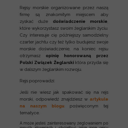
Rejsy morskie organizowane przez naszą
firmę są znakomitym miejscem aby
zyskać duże
doświadczenie morskie
,
które wykorzystasz swoim żeglarskim życiu.
Czy interesuje cię późniejszy samodzielny
czarter jachtu czy też tylko budujesz swoje
morskie doświadczenie, na koniec rejsu
otrzymasz
opinię honorowaną przez
Polski Związek Żeglarski
która przyda się
w dalszym żeglarskim rozwoju.
Rejs poprowadzi:
Jeśli nie wiesz jak spakować się na rejs
morski, odpowiedź znajdziesz w
artykule
na naszym blogu
poświęconym tej
tematyce.
A może jesteś zainteresowany żeglowaniem po
innych akwenach i chciałbyś jakie inne rejsy