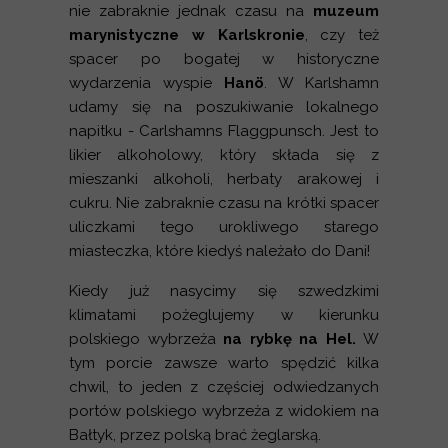
nie zabraknie jednak czasu na
muzeum
marynistyczne w Karlskronie
, czy też
spacer po bogatej w historyczne
wydarzenia wyspie
Hanö
. W Karlshamn
udamy się na poszukiwanie lokalnego
napitku - Carlshamns Flaggpunsch. Jest to
likier alkoholowy, który składa się z
mieszanki alkoholi, herbaty arakowej i
cukru. Nie zabraknie czasu na krótki spacer
uliczkami tego urokliwego starego
miasteczka, które kiedyś należało do Dani!
Kiedy już nasycimy się szwedzkimi
klimatami pożeglujemy w kierunku
polskiego wybrzeża
na rybkę na Hel.
W
tym porcie zawsze warto spędzić kilka
chwil, to jeden z częściej odwiedzanych
portów polskiego wybrzeża z widokiem na
Bałtyk, przez polską brać żeglarską.